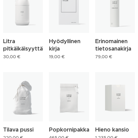
Litra
Hyödyllinen
Erinomainen
pitkäikäisyyttä
kirja
tietosanakirja
30,00
€
19,00
€
79,00
€
Tilava pussi
Popkornipakkaus
Hieno kansio
220,00
€
465,00
€
1 235,00
€