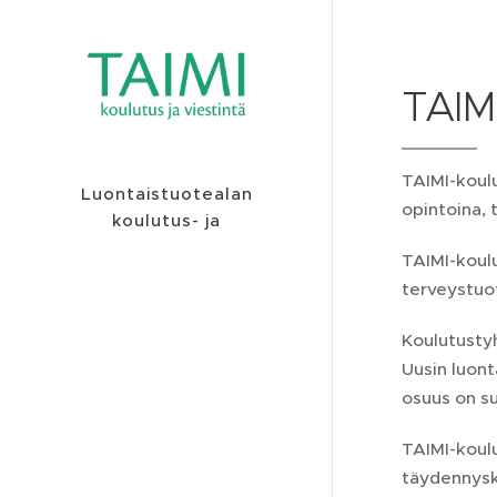
TAIMI
TAIMI-koulu
Luontaistuotealan
opintoina, 
koulutus- ja
viestintäyritys
TAIMI-koul
terveystuot
Koulutustyh
Uusin luon
osuus on su
TAIMI-koul
täydennysk