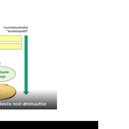
kesto noin 8minuuttia