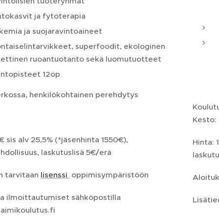
intolisien tuoteryhmät
tokasvit ja fytoterapia
kemia ja suojaravintoaineet
ntaiselintarvikkeet, superfoodit, ekologinen
eettinen ruoantuotanto sekä luomutuotteet
ntopisteet 12op
erkossa, henkilökohtainen perehdytys
Koulut
Kesto:
€ sis alv 25,5% (*jäsenhinta 1550€),
Hinta: 
dollisuus, laskutuslisä 5€/erä
laskut
n tarvitaan
lisenssi
oppimisympäristöön
Aloitu
ja ilmoittautumiset sähköpostilla
Lisätie
aimikoulutus.fi