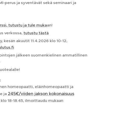
-perus ja syventävät sekä seminaari ja
ssi, tutustu ja tule muka
an!
us verkossa,
tutustu tästä
 kesän akuutit 11.4.2026 klo 10-12,
lutus.fi
intojen jälkeen suomenkielinen ammatillinen
)
uotealalle!
:
inen homeopaatti, eläinhomeopaatti ja
245€/viiden jakson kokonaisuus
e ja
klo 18-18.45, ilmoittaudu mukaan