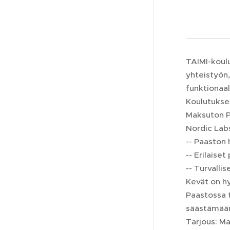
TAIMI-koul
yhteistyön,
funktionaal
Koulutukset
Maksuton P
Nordic Labs
-- Paaston
-- Erilaiset
-- Turvalli
Kevät on hy
Paastossa t
säästämään
Tarjous: M