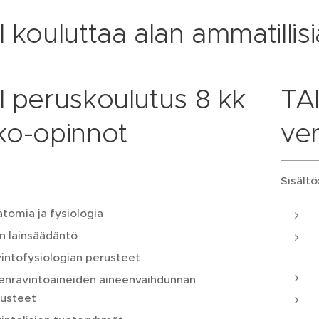
 kouluttaa alan ammatillisi
I peruskoulutus 8 kk
TA
ko-opinnot
ve
Sisältö
tomia ja fysiologia
n lainsäädäntö
intofysiologian perusteet
enravintoaineiden aineenvaihdunnan
usteet