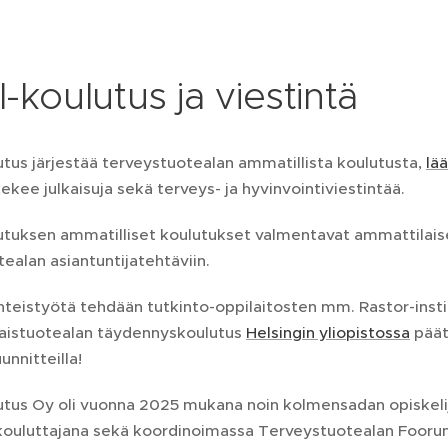
-koulutus ja viestintä
tus järjestää terveystuotealan ammatillista koulutusta,
lä
tekee julkaisuja sekä terveys- ja hyvinvointiviestintää.
utuksen ammatilliset koulutukset valmentavat ammattilais
ealan asiantuntijatehtäviin.
teistyötä tehdään tutkinto-oppilaitosten mm. Rastor-institu
taistuotealan täydennyskoulutus
Helsingin yliopistossa
päät
unnitteilla!
utus Oy oli vuonna 2025 mukana noin kolmensadan opiskeli
ouluttajana sekä koordinoimassa Terveystuotealan Foorum