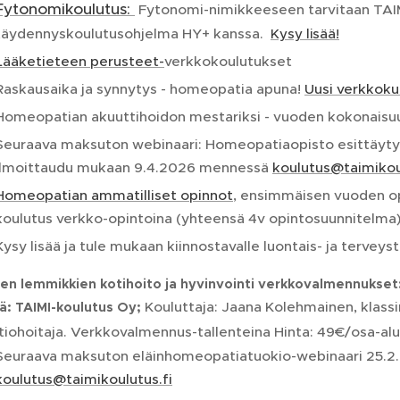
Fytonomikoulutus:
Fytonomi-nimikkeeseen tarvitaan TAIMI
täydennyskoulutusohjelma HY+ kanssa.
Kysy lisää!
Lääketieteen perusteet-
verkkokoulutukset
Raskausaika ja synnytys - homeopatia apuna!
Uusi verkkokur
Homeopatian akuuttihoidon mestariksi - vuoden kokonaisu
Seuraava maksuton webinaari: Homeopatiaopisto esittäytyy,
ilmoittaudu mukaan 9.4.2026 mennessä
koulutus@taimikou
Homeopatian ammatilliset opinnot
, ensimmäisen vuoden op
koulutus verkko-opintoina (yhteensä 4v opintosuunnitelma
Kysy lisää ja tule mukaan kiinnostavalle luontais- ja terveyst
en lemmikkien kotihoito ja hyvinvointi verkkovalmennukset
Kouluttaja: Jaana Kolehmainen, klass
jä: TAIMI-koulutus Oy;
iohoitaja. Verkkovalmennus-tallenteina Hinta: 49€/osa-alu
Seuraava maksuton eläinhomeopatiatuokio-webinaari 25.2. 
koulutus@taimikoulutus.fi