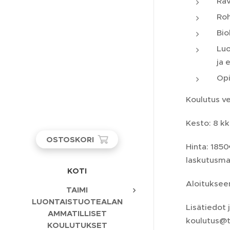
Rav
Roh
Bio
Luo
ja 
Opi
Koulutus v
Kesto: 8 kk
OSTOSKORI
Hinta: 1850
laskutusmah
KOTI
Aloituksee
TAIMI
LUONTAISTUOTEALAN
Lisätiedot 
AMMATILLISET
koulutus@t
KOULUTUKSET