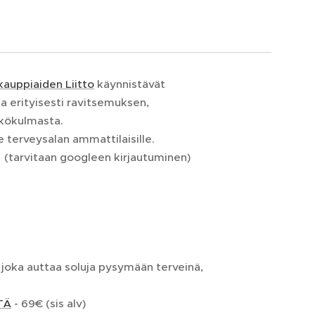
uppiaiden Liitto
käynnistävät
a erityisesti ravitsemuksen,
äkökulmasta.
e terveysalan ammattilaisille.
: (tarvitaan googleen kirjautuminen)
, joka auttaa soluja pysymään terveinä,
TÄ
- 69€ (sis alv)