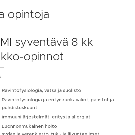
a opintoja
IMI syventävä 8 kk
rkko-opinnot
:
Ravintofysiologia, vatsa ja suolisto
Ravintofysiologia ja erityisruokavaliot, paastot ja
puhdistuskuurit
immuunijärjestelmät, eritys ja allergiat
Luonnonmukainen hoito
sydän ja verenkierto, tuki- ja liikuntaelimet,