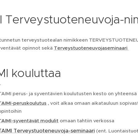
I Terveystuoteneuvoja-ni
 tunnetun terveystuotealan nimikkeen TERVEYSTUOTENEUV
syventävät opinnot sekä
Terveystuoteneuvojaseminaari
MI kouluttaa
TAIMI perus- ja syventävien koulutusten kesto on yhteensä n
TAIMI-peruskoulutus
, voit alkaa omaan aikatauluun sopivas
opintoihin
TAIMI-syventävät modulit
omaan tahtiin verkossa
TAIMI Terveystuoteneuvoja-seminaari
(ent. Luontaistuo