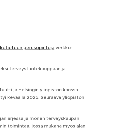
äketieteen perusopintoja
verkko-
eksi terveystuotekauppaan ja
utti ja Helsingin yliopiston kanssa.
tyi keväällä 2025. Seuraava yliopiston
jan arjessa ja monen terveyskaupan
in toimintaa, jossa mukana myös alan