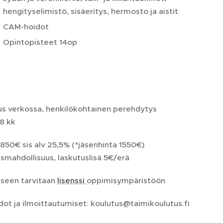
hengityselimistö, sisäeritys, hermosto ja aistit
CAM-hoidot
Opintopisteet 14op
us verkossa, henkilökohtainen perehdytys
 8 kk
1850€ sis alv 25,5% (*jäsenhinta 1550€)
usmahdollisuus, laskutuslisä 5€/erä
kseen tarvitaan
lisenssi
oppimisympäristöön
dot ja ilmoittautumiset: koulutus@taimikoulutus.fi