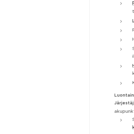
Luontain
Järjestä
akupunkt