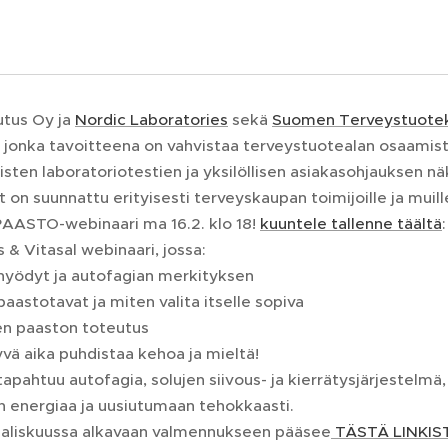
utus Oy ja
Nordic Laboratories
sekä
Suomen Terveystuoteka
 jonka tavoitteena on vahvistaa terveystuotealan osaamist
isten laboratoriotestien ja yksilöllisen asiakasohjauksen n
 on suunnattu erityisesti terveyskaupan toimijoille ja muill
AASTO-webinaari ma 16.2. klo 18!
kuuntele tallenne täältä
 & Vitasal webinaari, jossa:
 hyödyt ja autofagian merkityksen
 paastotavat ja miten valita itselle sopiva
sen paaston toteutus
vä aika puhdistaa kehoa ja mieltä!
apahtuu autofagia, solujen siivous- ja kierrätysjärjestelmä
 energiaa ja uusiutumaan tehokkaasti.
aaliskuussa alkavaan valmennukseen pääsee
TÄSTÄ LINKIS