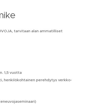
mike
OJA, tarvitaan alan ammatilliset
. 1,5 vuotta
ti, henkilökohtainen perehdytys verkko-
teneuvojaseminaari)