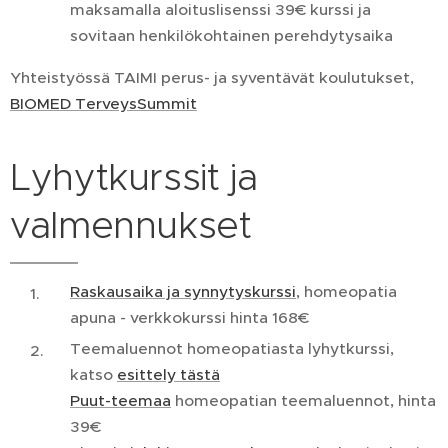
maksamalla aloituslisenssi 39€ kurssi ja
sovitaan henkilökohtainen perehdytysaika
Yhteistyössä TAIMI perus- ja syventävät koulutukset,
BIOMED TerveysSummit
Lyhytkurssit ja
valmennukset
Raskausaika ja synnytyskurssi
, homeopatia
apuna - verkkokurssi hinta 168€
Teemaluennot homeopatiasta lyhytkurssi,
katso
esittely tästä
Puut-teemaa
homeopatian teemaluennot, hinta
39€