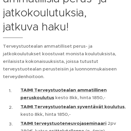
jatkokoulutuksia,
jatkuva haku!
Terveystuotealan ammatilliset perus- ja
jatkokoulutukset koostuvat monista koulutuksista,
erilaisista kokonaisuuksista, joissa tutustut
terveystuotealan perusteisiin ja luonnonmukaiseen
terveydenhoitoon.
TAIMI Terveystuotealan ammatillinen
peruskoulutus
kesto 8kk, hinta 1850,-
TAIMI Terveystuotealan syventävät koulutus
,
kesto 8kk, hinta 1850,-
TAIMI terveystuoteneuvojaseminaari
2pv
380€, katso
esittelytallenne
(n. 4min)