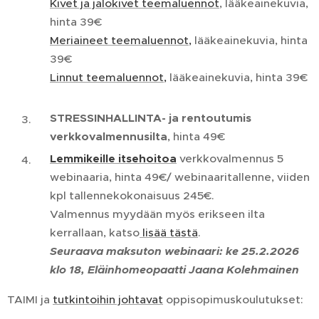
Kivet ja jalokivet teemaluennot
, lääkeainekuvia,
hinta 39€
Meriaineet teemaluennot,
lääkeainekuvia, hinta
39€
Linnut teemaluennot,
lääkeainekuvia, hinta 39€
STRESSINHALLINTA- ja rentoutumis
verkkovalmennusilta
, hinta 49€
Lemmikeille itsehoitoa
verkkovalmennus 5
webinaaria, hinta 49€/ webinaaritallenne, viiden
kpl tallennekokonaisuus 245€.
Valmennus myydään myös erikseen ilta
kerrallaan, katso
lisää tästä
.
Seuraava maksuton webinaari: ke 25.2.2026
klo 18, Eläinhomeopaatti Jaana Kolehmainen
TAIMI ja
tutkintoihin johtavat
oppisopimuskoulutukset: