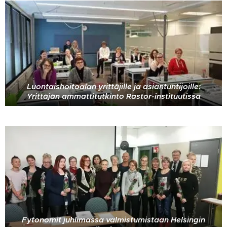
Luontaishoitoalan yrittäjille ja asiantuntijoille:
Yrittäjän ammattitutkinto Rastor-instituutissa
Fytonomit juhlimassa valmistumistaan Helsingin