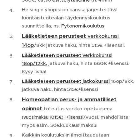
Helsingin yliopiston kanssa järjestettävä
luontaistuotealan täydennyskoulutus
suunnitteilla, ns.
Fytonomikoulutus
Lääketieteen perusteet
verkkokurssi
14op
/8kk jatkuva haku, hinta 515€ +lisenssi.
Lääketieteen perusteet
verkkokurssi
18op/12kk,
jatkuva haku, hinta 660€ +lisenssi.
Kysy lisää!
Lääketieteen perusteet jatkokurssi
16op/8kk,
jatkuva haku, hinta 515€+lisenssi
Homeopatian perus- ja ammatilliset
opinnot
toteutus verkko-opetuksena
/vuosi, mahdollista
(vuosimaksu 1015€) +lisenssi
myös esim. 50€kuukausimaksu!
Kaikkiin koulutuksiin ilmoittaudutaan