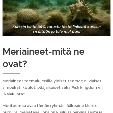
Kurssin hinta 39€, tutustu tästä linkistä kurssin
sisältöön ja tule mukaan!
Meriaineet-mitä ne
ovat?
Meriaineet teemakurssilla yleiset teemat; nilviäiset,
simpukat, kotilot, pääjalkaiset sekä Fish kingdom eli
"kalakunta"
Meriteemaa avaa tämän ryhmän lääkeaine Murex
purpura, merietana, joka on kuuluisa harvinaisesta ja