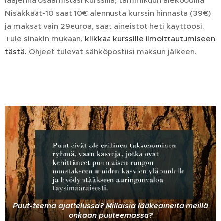
laajenna osaamistasi kurssilla, tammikuun alekoodilla
Nisäkkäät-10 saat 10€ alennusta kurssin hinnasta (39€)
ja maksat vain 29euroa, saat aineistot heti käyttöösi.
Tule sinäkin mukaan,
klikkaa kurssille ilmoittautumiseen
tästä.
Ohjeet tulevat sähköpostiisi maksun jälkeen.
Puut-teema ajattelussa? Millaisia lääkeaineita meillä
onkaan puuteemassa?