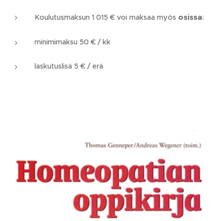
osissa
Koulutusmaksun 1 015 € voi maksaa myös
:
minimimaksu 50 € / kk
laskutuslisä 5 € / erä