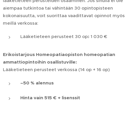
lääketieteen perusteiden osaaminen. Jos sinulla ei ole
aiempaa tutkintoa tai vähintään 30 opintopisteen
kokonaisuutta, voit suorittaa vaadittavat opinnot myös
meillä verkossa:
Lääketieteen perusteet 30 op
:
1 030 €
Erikoistarjous Homeopatiaopiston homeopatian
ammattiopintoihin osallistuville:
Lääketieteen perusteet verkossa (14 op + 16 op)
–50 % alennus
Hinta vain 515 € + lisenssit