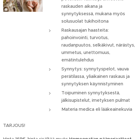
raskauden aikana ja
synnytyksessä, mukana myös
solusuolat tukihoitona
Raskausajan haasteita:
pahoinvointi, turvotus,
raudanpuutos, selkäkivut, närästys,
ummetus, unettomuus,
emätintulehdus
Synnytys: synnytyspelot, vauva
perätilassa, yliaikainen raskaus ja
synnytyksen käynnistyminen
Toipuminen synnytyksestä,
jälkisupistelut, imetyksen pulmat
Materia medica eli lääkeainekuvia
TARJOUS!