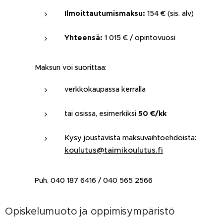
Ilmoittautumismaksu:
154 € (sis. alv)
Yhteensä:
1 015 € / opintovuosi
Maksun voi suorittaa:
verkkokaupassa kerralla
tai osissa, esimerkiksi
50 €/kk
Kysy joustavista maksuvaihtoehdoista:
koulutus@taimikoulutus.fi
Puh. 040 187 6416 / 040 565 2566
Opiskelumuoto ja oppimisympäristö