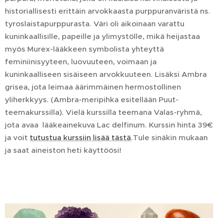
historiallisesti erittäin arvokkaasta purppuranväristä ns.
tyroslaistapurppurasta. Väri oli aikoinaan varattu
kuninkaallisille, papeille ja ylimystölle, mikä heijastaa
myös Murex-lääkkeen symbolista yhteyttä
feminiinisyyteen, luovuuteen, voimaan ja
kuninkaalliseen sisäiseen arvokkuuteen. Lisäksi Ambra
grisea, jota leimaa äärimmäinen hermostollinen
yliherkkyys. (Ambra-meripihka esitellään Puut-
teemakurssilla). Vielä kurssilla teemana Valas-ryhmä,
jota avaa lääkeainekuva Lac delfinum. Kurssin hinta 39€
ja voit
tutustua kurssiin lisää tästä
.Tule sinäkin mukaan
ja saat aineiston heti käyttöösi!