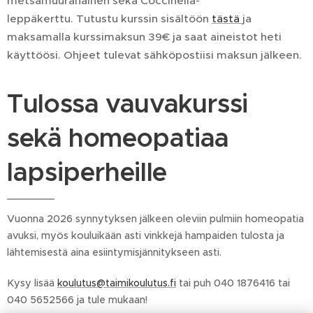
metsämuurahainen sekä Coccinella-
leppäkerttu. Tutustu kurssin sisältöön
tästä
ja
maksamalla kurssimaksun 39€ ja saat aineistot heti
käyttöösi. Ohjeet tulevat sähköpostiisi maksun jälkeen.
Tulossa vauvakurssi
sekä homeopatiaa
lapsiperheille
Vuonna 2026 synnytyksen jälkeen oleviin pulmiin homeopatia
avuksi, myös kouluikään asti vinkkejä hampaiden tulosta ja
lähtemisestä aina esiintymisjännitykseen asti.
Kysy lisää
koulutus@taimikoulutus.fi
tai puh 040 1876416 tai
040 5652566 ja tule mukaan!