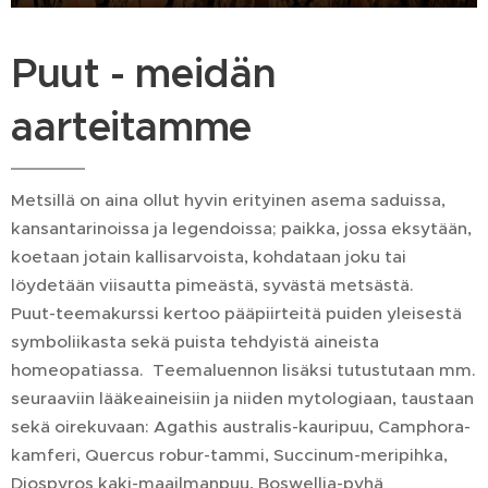
Puut - meidän
aarteitamme
Metsillä on aina ollut hyvin erityinen asema saduissa,
kansantarinoissa ja legendoissa; paikka, jossa eksytään,
koetaan jotain kallisarvoista, kohdataan joku tai
löydetään viisautta pimeästä, syvästä metsästä.
Puut-teemakurssi kertoo pääpiirteitä puiden yleisestä
symboliikasta sekä puista tehdyistä aineista
homeopatiassa. Teemaluennon lisäksi tutustutaan mm.
seuraaviin lääkeaineisiin ja niiden mytologiaan, taustaan
sekä oirekuvaan: Agathis australis-kauripuu, Camphora-
kamferi, Quercus robur-tammi, Succinum-meripihka,
Diospyros kaki-maailmanpuu, Boswellia-pyhä