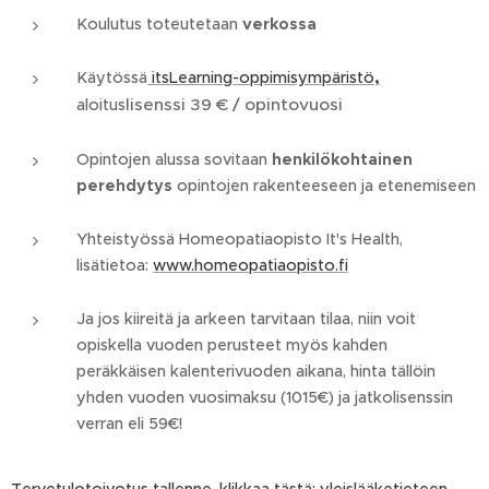
Koulutus toteutetaan
verkossa
Käytössä
itsLearning-oppimisympäristö
,
lisenssi 39 € / opintovuosi
aloitus
Opintojen alussa sovitaan
henkilökohtainen
perehdytys
opintojen rakenteeseen ja etenemiseen
Yhteistyössä Homeopatiaopisto It's Health,
lisätietoa:
www.homeopatiaopisto.fi
Ja jos kiireitä ja arkeen tarvitaan tilaa, niin voit
opiskella vuoden perusteet myös kahden
peräkkäisen kalenterivuoden aikana, hinta tällöin
yhden vuoden vuosimaksu (1015€) ja jatkolisenssin
verran eli 59€!