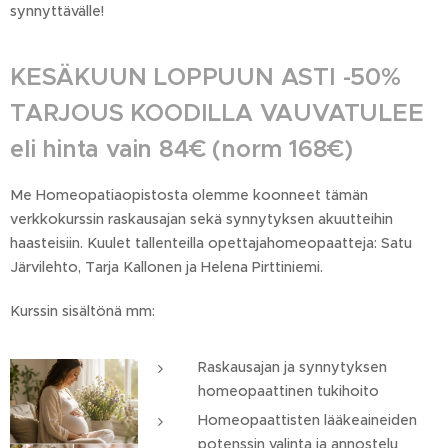
synnyttävälle!
KESÄKUUN LOPPUUN ASTI -50%
TARJOUS KOODILLA VAUVATULEE
eli hinta vain 84€ (norm 168€)
Me Homeopatiaopistosta olemme koonneet tämän
verkkokurssin raskausajan sekä synnytyksen akuutteihin
haasteisiin. Kuulet tallenteilla opettajahomeopaatteja: Satu
Järvilehto, Tarja Kallonen ja Helena Pirttiniemi.
Kurssin sisältönä mm:
Raskausajan ja synnytyksen
homeopaattinen tukihoito
Homeopaattisten lääkeaineiden
potenssin valinta ja annostelu