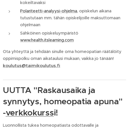
kokeiltavaksi
Polariteetti-analyysi-ohjelma
, opiskelun aikana
tutustutaan mm. tähän opiskelijoille maksuttomaan
ohjelmaan
Sähköinen opiskeluympäristö
www.health.itslearning.com
Ota yhteyttä ja tehdään sinulle oma homeopatian räätälöity
oppimispolku oman aikataulusi mukaan, vaikka jo tänään!
koulutus@taimikoulutus.fi
UUTTA "Raskausaika ja
synnytys, homeopatia apuna"
-
verkkokurss
i!
Luonnollista tukea homeopatiasta odottavalle ja