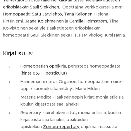
Tervetulotoivotus tallenne, klikkaa tästä: yleislääketieteen
erikoislääkäri Sauli Siekkinen.
Opettajina verkkokurssilla mm.:
Homeopaatit: Satu Järvilehto,
Tarja Kallonen
, Helena
Pirttiniemi,
Jaana Kolehmainen
ja
Camilla Holmström
, Tiina
Koivistoinen sekä yleislääketieteen erikoislääkäri,
homeopaatti Sauli Siekkinen sekä FT, PsM virologi Kirsi Harila.
Kirjallisuus
:
Homeopatian oppikirj
a, perusteos homeopatiasta
(
hinta 65,- + postikulut
)
Hahnemannin teos Organon, homeopaattinen oire-
oppi / suomeksi kääntänyt Marie Hildén
Materia Medica - lääkeaineopin kirjat, monia erilaisia,
koulun kirjastosta saa lainaksi
Repertory - oirehakemistot, monia erilaisia, koulun
kirjastosta saa lainaksi, otsikoiden
opiskeluun
Zomeo-repertory
ohjelma, maksutta