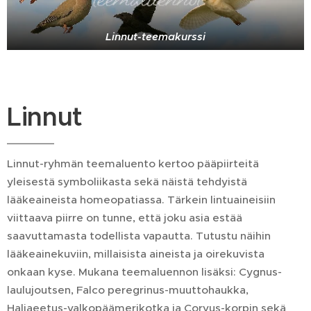
Linnut-teemakurssi
Linnut
Linnut-ryhmän teemaluento kertoo pääpiirteitä
yleisestä symboliikasta sekä näistä tehdyistä
lääkeaineista homeopatiassa. Tärkein lintuaineisiin
viittaava piirre on tunne, että joku asia estää
saavuttamasta todellista vapautta. Tutustu näihin
lääkeainekuviin, millaisista aineista ja oirekuvista
onkaan kyse. Mukana teemaluennon lisäksi: Cygnus-
laulujoutsen, Falco peregrinus-muuttohaukka,
Haliaeetus-valkopäämerikotka ja Corvus-korpin sekä