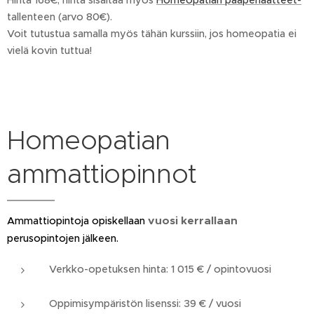
Hinta 168€, hinta sisältää myös
Homeopatian pääperiaatteet-
tallenteen (arvo 80€).
Voit tutustua samalla myös tähän kurssiin, jos homeopatia ei
vielä kovin tuttua!
Homeopatian
ammattiopinnot
vuosi kerrallaan
Ammattiopintoja opiskellaan
perusopintojen jälkeen.
Verkko-opetuksen hinta: 1 015 € / opintovuosi
Oppimisympäristön lisenssi: 39 € / vuosi