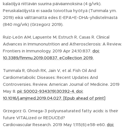
kalaöljyä riittävän suurina päiväannoksina (4 g/vrk).
Peruskalaöljystä ei saada toivottua hyötyä (Tummala ym.
2019) eikä välttämättä edes E-EPA+E-DHA-yhdistelmästä
(840 mg/vrk) (Grzegorz 2019).
Ruiz-León AM, Lapuente M, Estruch R, Casas R. Clinical
Advances in Immunonutrition and Atherosclerosis: A Review.
Frontiers in Immunology. 2019 Apr 24;10:837.
doi:
10.3389/fimmu.2019.00837. eCollection 2019.
Tummala R, Ghosh RK, Jain V, et al. Fish Oil And
Cardiometabolic Diseases: Recent Updates And
Controversies. Review. American Journal of Medicine. 2019
May 8.
pii: S0002-9343(19)30392-4. doi:
10.1016/j.amjmed.2019.04.027. [Epub ahead of print]
Grzegorz G. Omega-3 polyunsaturated fatty acids: is their
future VITALized or REDUCEd?
Cardiovascular Research. 2019 May 1;115(6):e58-e60.
doi: