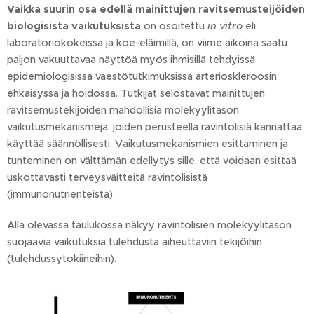
Vaikka suurin osa edellä mainittujen ravitsemusteijöiden
biologisista vaikutuksista
on osoitettu
in vitro
eli
laboratoriokokeissa ja koe-eläimillä, on viime aikoina saatu
paljon vakuuttavaa näyttöä myös ihmisillä tehdyissä
epidemiologisissa väestötutkimuksissa arterioskleroosin
ehkäisyssä ja hoidossa. Tutkijat selostavat mainittujen
ravitsemustekijöiden mahdollisia molekyylitason
vaikutusmekanismeja, joiden perusteella ravintolisiä kannattaa
käyttää säännöllisesti. Vaikutusmekanismien esittäminen ja
tunteminen on välttämän edellytys sille, että voidaan esittää
uskottavasti terveysväitteitä ravintolisistä
(immunonutrienteista)
Alla olevassa taulukossa näkyy ravintolisien molekyylitason
suojaavia vaikutuksia tulehdusta aiheuttaviin tekijöihin
(tulehdussytokiineihin).