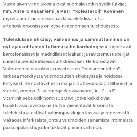
Vasta aivan viime aikoina ovat suomalaisetkin sydäntutkijat,
mm.
Antero Kesäniemi
ja
Petri "kolesteroli" Kovanen
myöntäneet kirjoituksissaan lääkärilehdissä, että
arterioskleroosissa on kyse nimenomaan tulehduksesta.
Tulehduksen ehkäisy, vaimennus ja sammuttaminen on
nyt ajankohtainen tutkimusaihe kardiologissa
, kirjoittavat
barcelonalaiset ja madridilaiset lääkärit ja ravitsemustieteilijät
uudessa perusteellisessa artikkelissaan. He korostavat
Välimeren ruokavalion ja ravintolisien, "immunonutrition",
tärkeää merkitystä valtimotautien ehkäisyssä ja hoidossa.
Erityisesti he nostavat esiin marjat, isoflavonoidit, stillbeenit ja
sterolit, omega-3- ja omega-6-rasvahapot, A-, C- ja E-
vitamiinit sekä ubikinonin (CoQ10), jotka kaikki ovat
bioaktiivisia ravintoaineita. Ne vaimentavat kroonista
tulehdusta ja estävät valtimopaakkujen kasvua ja repeämistä.
Valtaosa infarkteista johtuu valtimoiden seinämistä irronneista
paakunpalasista, jotka tukkivat pienen valtimon.