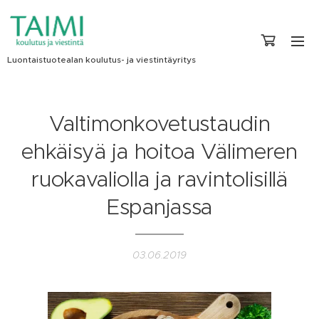
Luontaistuotealan koulutus- ja viestintäyritys
Valtimonkovetustaudin
ehkäisyä ja hoitoa Välimeren
ruokavaliolla ja ravintolisillä
Espanjassa
03.06.2019