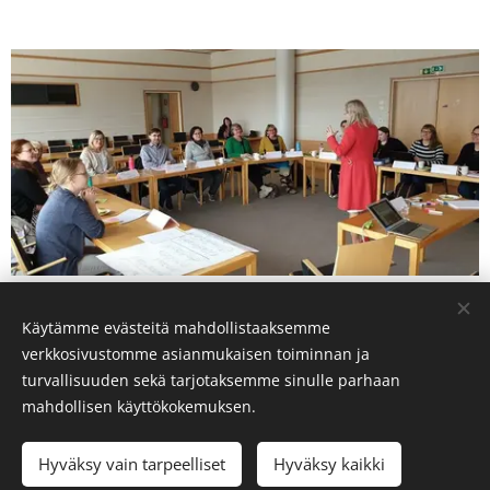
Käytämme evästeitä mahdollistaaksemme
Myynnin ammattitutkinto (AITO-hyvän olon kauppa-
verkkosivustomme asianmukaisen toiminnan ja
ketjulle)
turvallisuuden sekä tarjotaksemme sinulle parhaan
mahdollisen käyttökokemuksen.
Hyväksy vain tarpeelliset
Hyväksy kaikki
Opiskelu kannattaa aina!
Evästeet