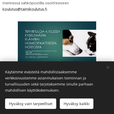
mennessä sähköpostilla osoitteeseen
koulutus@taimikoulutus.fi
Käytämme evästeitä mahdollistaaksemme
Share
verkkosivustomme asianmukaisen toiminnan ja
turvallisuuden sekä tarjotaksemme sinulle parhaan
mahdollisen käyttökokemuksen.
Hyväksy vain tarpeelliset
Hyväksy kaikki
Opiskelu kannattaa aina!
Evästeet