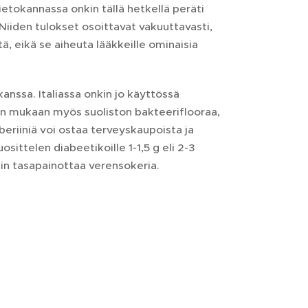
etokannassa onkin tällä hetkellä peräti
 Niiden tulokset osoittavat vakuuttavasti,
ä, eikä se aiheuta lääkkeille ominaisia
anssa. Italiassa onkin jo käyttössä
ten mukaan myös suoliston bakteeriflooraa,
beriiniä voi ostaa terveyskaupoista ja
ittelen diabeetikoille 1-1,5 g eli 2-3
ekin tasapainottaa verensokeria.