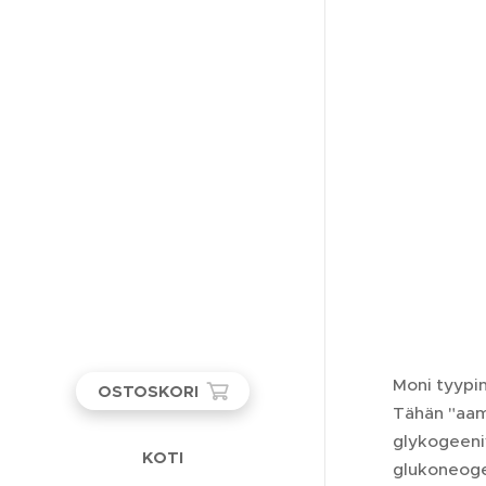
Moni tyypin
OSTOSKORI
Tähän "aam
glykogeeniv
KOTI
glukoneoge