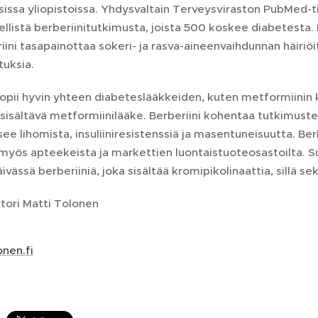
sissa yliopistoissa. Yhdysvaltain Terveysviraston PubMed-ti
ellistä berberiinitutkimusta, joista 500 koskee diabetesta.
iini tasapainottaa sokeri- ja rasva-aineenvaihdunnan häiriöit
tuksia.
sopii hyvin yhteen diabeteslääkkeiden, kuten metformiinin k
 sisältävä metformiinilääke. Berberiini kohentaa tutkimus
ee lihomista, insuliiniresistenssiä ja masentuneisuutta. Ber
ös apteekeista ja markettien luontaistuoteosastoilta. Suos
äivässä berberiiniä, joka sisältää kromipikolinaattia, sillä s
tori Matti Tolonen
onen.fi