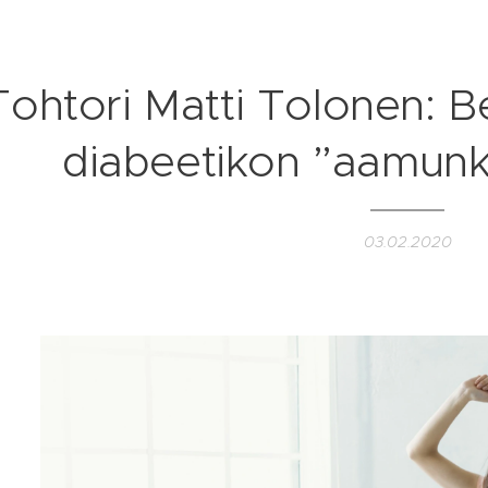
Tohtori Matti Tolonen: B
diabeetikon ”aamunko
03.02.2020