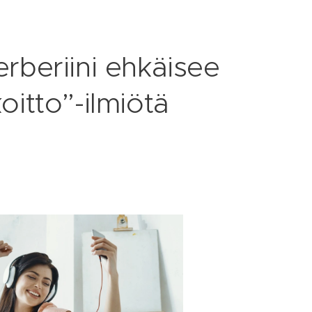
erberiini ehkäisee
itto”-ilmiötä