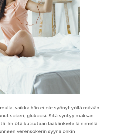
ulla, vaikka hän ei ole syönyt yöllä mitään.
ut sokeri, glukoosi. Sitä syntyy maksan
 ilmiötä kutsutaan lääkärikielellä nimellä
onneen verensokerin syynä onkin