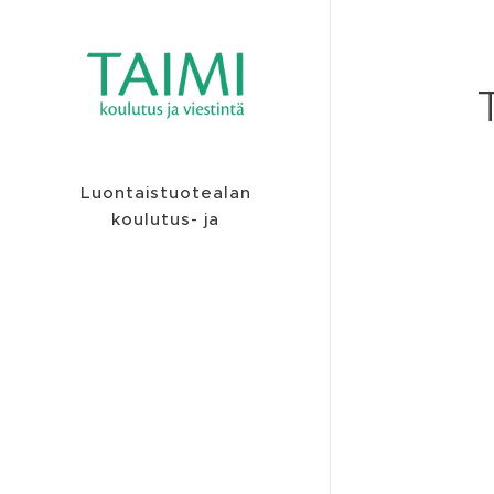
Luontaistuotealan
koulutus- ja
viestintäyritys