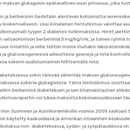
maksan glukagonin epätavallisen suuri pitoisuus, joka tuot
n ja berberiinin tiedetään alentavan kohonnutta verensokeri
biokemiallisesti. Uusi kiinalainen hiiritutkimus valottaa asia
utkimusmalli tyypin 2 diabetes-tutkimuksissa. Hiiret jaettii
in vatsaonteloon berberiiniä 5 mg/kg/vrk, ja toinen ryhmä t
suus mitattiin ja niille tehtiin monia muitakin laboratoriokok
ja glukoneogeneesiä aiheuttavia geenejä ja niitä kontrolloivi
sa sokerin uudistuotannon hillitsemällä niitä.
iabeteksessa onkin tärkeää vähentää maksan glukoneogene
aksassa sokeria glukagonista. Tämä hiiritutkimus osoittaa, et
atkin berberiiniä diabeteksen ja sen liitännäistautien ehkäi
Tutkimusraportin voi lukea maksutta kokonaisuudessaan täs
iinin Suomeen ja Aurinkorannikolle vuonna 2009 saatuani t
 on käytetty kaukoidässä ja Amerikan intiaaninen keskuude
ikutuksia mm. diabeteksessa, sydän- ja syöpätaudeissa on t