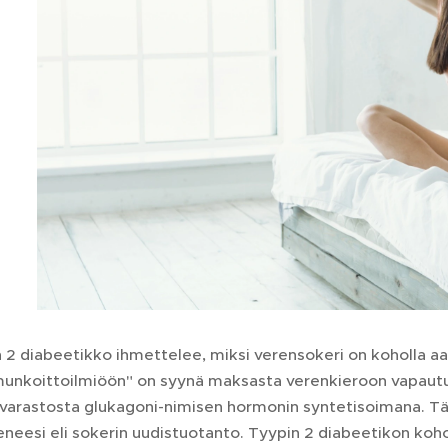
 2 diabeetikko ihmettelee, miksi verensokeri on koholla aam
unkoittoilmiöön" on syynä maksasta verenkieroon vapautun
arastosta glukagoni-nimisen hormonin syntetisoimana. Tätä
neesi eli sokerin uudistuotanto. Tyypin 2 diabeetikon koh