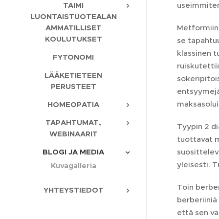
useimmiten 
TAIMI
LUONTAISTUOTEALAN
Metformiini
AMMATILLISET
KOULUTUKSET
se tapahtuu 
klassinen t
FYTONOMI
ruiskutetti
LÄÄKETIETEEN
sokeripitoi
PERUSTEET
entsyymejä 
maksasoluis
HOMEOPATIA
TAPAHTUMAT,
Tyypin 2 d
WEBINAARIT
tuottavat m
suosittelev
BLOGI JA MEDIA
yleisesti. 
Kuvagalleria
Toin berber
YHTEYSTIEDOT
berberiiniä
että sen va