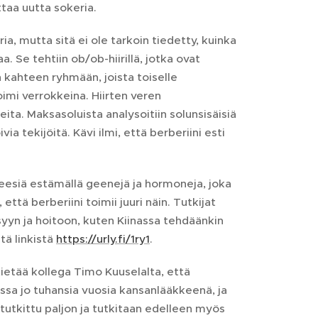
taa uutta sokeria.
a, mutta sitä ei ole tarkoin tiedetty, kuinka
a. Se tehtiin ob/ob-hiirillä, jotka ovat
n kahteen ryhmään, joista toiselle
oimi verrokkeina. Hiirten veren
eita. Maksasoluista analysoitiin solunsisäisiä
a tekijöitä. Kävi ilmi, että berberiini esti
esiä estämällä geenejä ja hormoneja, joka
tä berberiini toimii juuri näin. Tutkijat
syyn ja hoitoon, kuten Kiinassa tehdäänkin
tä linkistä
https://urly.fi/1ry1
.
ietää kollega Timo Kuuselalta, että
ssa jo tuhansia vuosia kansanlääkkeenä, ja
utkittu paljon ja tutkitaan edelleen myös