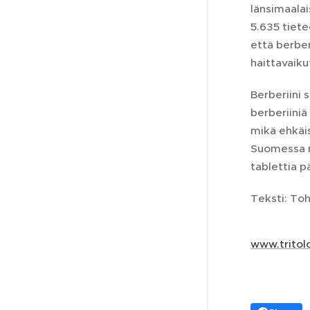
länsimaalai
5.635 tiete
että berber
haittavaiku
Berberiini 
berberiiniä
mikä ehkäis
Suomessa my
tablettia p
Teksti: Toh
www.tritol