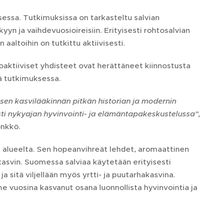
essa. Tutkimuksissa on tarkasteltu salvian
yyn ja vaihdevuosioireisiin. Erityisesti rohtosalvian
 aaltoihin on tutkittu aktiivisesti.
ioaktiiviset yhdisteet ovat herättäneet kiinnostusta
ssä tutkimuksessa.
isen kasvilääkinnän pitkän historian ja modernin
sti nykyajan hyvinvointi- ja elämäntapakeskustelussa",
önkkö.
n alueelta. Sen hopeanvihreät lehdet, aromaattinen
 kasvin. Suomessa salviaa käytetään erityisesti
a sitä viljellään myös yrtti- ja puutarhakasvina.
ime vuosina kasvanut osana luonnollista hyvinvointia ja