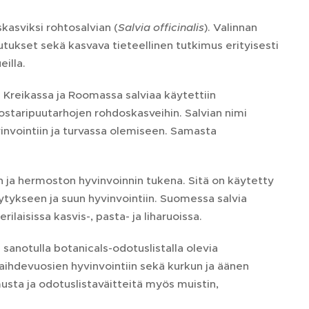
asviksi rohtosalvian (
Salvia officinalis
). Valinnan
utukset sekä kasvava tieteellinen tutkimus erityisesti
eilla.
 Kreikassa ja Roomassa salviaa käytettiin
luostaripuutarhojen rohdoskasveihin. Salvian nimi
vinvointiin ja turvassa olemiseen. Samasta
en ja hermoston hyvinvoinnin tukena. Sitä on käytetty
ytykseen ja suun hyvinvointiin. Suomessa salvia
laisissa kasvis-, pasta- ja liharuoissa.
 sanotulla botanicals-odotuslistalla olevia
aihdevuosien hyvinvointiin sekä kurkun ja äänen
imusta ja odotuslistaväitteitä myös muistin,