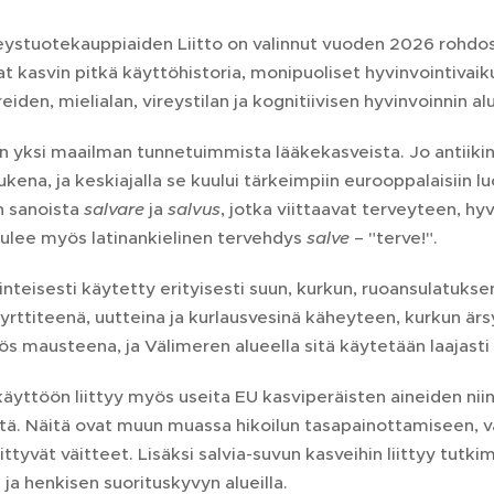
stuotekauppiaiden Liitto on valinnut vuoden 2026 rohdosk
t kasvin pitkä käyttöhistoria, monipuoliset hyvinvointivaik
iden, mielialan, vireystilan ja kognitiivisen hyvinvoinnin alu
n yksi maailman tunnetuimmista lääkekasveista. Jo antiikin
ukena, ja keskiajalla se kuului tärkeimpiin eurooppalaisiin 
n sanoista
salvare
ja
salvus
, jotka viittaavat terveyteen, hy
tulee myös latinankielinen tervehdys
salve
– "terve!".
inteisesti käytetty erityisesti suun, kurkun, ruoansulatuks
rttiteenä, uutteina ja kurlausvesinä käheyteen, kurkun ärs
 mausteena, ja Välimeren alueella sitä käytetään laajasti eri
äyttöön liittyy myös useita EU kasviperäisten aineiden niin
itä. Näitä ovat muun muassa hikoilun tasapainottamiseen, v
liittyvät väitteet. Lisäksi salvia-suvun kasveihin liittyy tutk
ja henkisen suorituskyvyn alueilla.