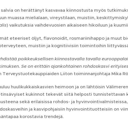
 salvia on herättänyt kasvavaa kiinnostusta myös tutkimuks
un muassa mielialaan, vireystilaan, muistiin, keskittymiskyk
alis
) vaikutuksia vaihdevuosien aikaiseen hikoiluun ja kuumiin
ämät eteeriset öljyt, flavonoidit, rosmariinihappo ja muut b
voterveyteen, muistiin ja kognitiivisiin toimintoihin liittyvä
hdistää poikkeuksellisen kiinnostavalla tavalla eurooppala
kimuksen. Se on erittäin ajankohtainen rohdoskasvi erityise
Terveystuotekauppiaiden Liiton toiminnanjohtaja Mika R
uuluu huulikukkaiskasvien heimoon ja on lähtöisin Välimere
etinsävyiset kukinnot tekevät siitä helposti tunnistettavan
usteena sekä erilaisissa rohdos- ja hyvinvointivalmisteissa, j
doskasveihin ja kasvipohjaisiin hyvinvointituotteisiin on vi
äntapaa korostavia trendejä.