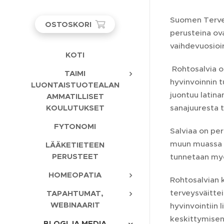
Suomen Tervey
OSTOSKORI
perusteina ova
vaihdevuosioire
KOTI
Rohtosalvia o
TAIMI
hyvinvoinnin t
LUONTAISTUOTEALAN
juontuu latina
AMMATILLISET
KOULUTUKSET
sanajuuresta 
FYTONOMI
Salviaa on per
muun muassa y
LÄÄKETIETEEN
PERUSTEET
tunnetaan myös
HOMEOPATIA
Rohtosalvian k
terveysväitte
TAPAHTUMAT,
WEBINAARIT
hyvinvointiin 
keskittymisen 
BLOGI JA MEDIA