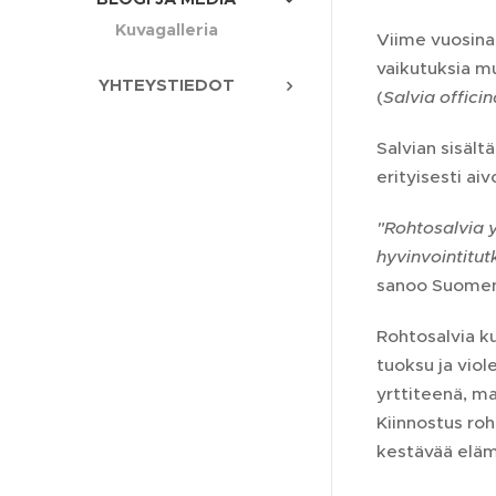
Kuvagalleria
Viime vuosina
vaikutuksia mu
YHTEYSTIEDOT
(
Salvia officin
Salvian sisält
erityisesti ai
"Rohtosalvia y
hyvinvointitut
sanoo Suomen 
Rohtosalvia k
tuoksu ja viol
yrttiteenä, ma
Kiinnostus roh
kestävää eläm