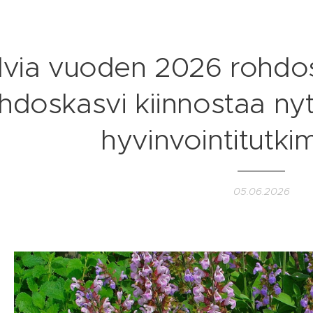
lvia vuoden 2026 rohdos
hdoskasvi kiinnostaa n
hyvinvointitutk
05.06.2026