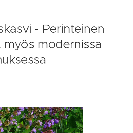
kasvi - Perinteinen
yt myös modernissa
imuksessa