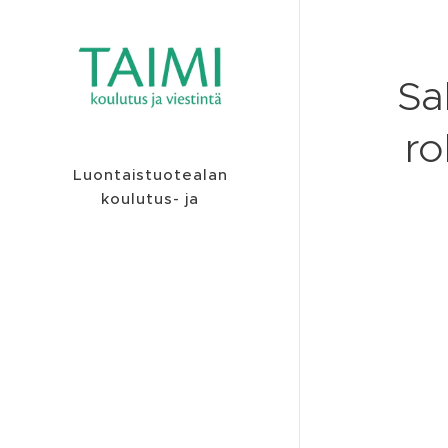
Sa
ro
Luontaistuotealan
koulutus- ja
viestintäyritys