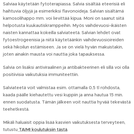
Salviaa käytetään fytoterapiassa. Salvia sisältää eteerisiä eli
haihtuvia öljyjä ja esimerkiksi flavonoideja. Salvian sisältämä
karnosolihappo mm. voi lievittää kipua. Moni on saanut siitä
helpotusta kuukautiskramppeihin. Myös vaihdevuosi-ikäisten
naisten kannattaa kokeilla salviateetä. Salvian lehdet ovat
fytoestrogeenisia ja niitä käytetäänkin vaihdevuosioireiden
sekä hikoilun estämiseen. Ja se on vielä hyvän makuistakin,
joten ainakin mausta voi nauttia joka tapauksessa.
Salvia on lisäksi antiviraalinen ja antibakteerinen eli sillä voi olla
positiivisia vaikutuksia immuniteettiin.
Salviateetä voit valmistaa esim. ottamalla 0,5 tl rohdosta,
kaada päälle kiehautettu vesi kuppiin ja anna hautua 15 min.
ennen suodatusta. Tämän jälkeen voit nauttia hyvää tekevästä
teehetkestä.
Mikäli haluaisit oppia lisää kasvien vaikutuksesta terveyteen,
tutustu
TAIMI koulutuksiin tästä
.