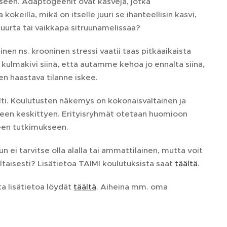
neeseen. Adaptogeenit ovat kasveja, jotka
okeilla, mikä on itselle juuri se ihanteellisin kasvi,
juurta tai vaikkapa sitruunamelissaa?
en ns. krooninen stressi vaatii taas pitkäaikaista
 kulmakivi siinä, että autamme kehoa jo ennalta siinä,
n haastava tilanne iskee.
jalti. Koulutusten näkemys on kokonaisvaltainen ja
iseen keskittyen. Erityisryhmät otetaan huomioon
seen tutkimukseen.
un ei tarvitse olla alalla tai ammattilainen, mutta voit
altaisesti? Lisätietoa TAIMI koulutuksista saat
täältä
.
a lisätietoa löydät
täältä
. Aiheina mm. oma