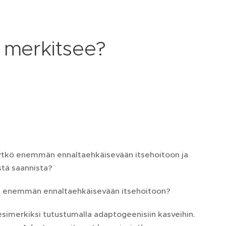
e merkitsee?
kitytkö enemmän ennaltaehkäisevään itsehoitoon ja
ästä saannista?
ttyä enemmän ennaltaehkäisevään itsehoitoon?
esimerkiksi tutustumalla adaptogeenisiin kasveihin.