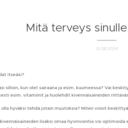
Mitä terveys sinull
12.08.2024
dat itseäsi?
äsi silloin, kun olet sairaana ja esim. kuumeessa? Vai kes
sesti esim. vitamiinit ja huolehdit kivennäisaineiden riittäv
le olla hyväksi tehdä jotain muutoksia? Miten voisit keski
 kivennäisaineiden lisäksi omaa hyvinvointia voi optimoida 