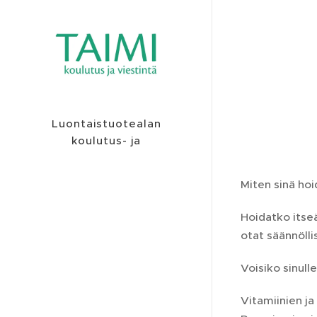
Luontaistuotealan
koulutus- ja
viestintäyritys
Miten sinä hoi
Hoidatko itse
otat säännölli
Voisiko sinul
Vitamiinien ja