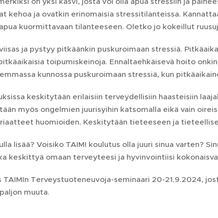
merkiksi on yksi kasvi, josta voi olla apua stressiin ja pai
t kehoa ja ovatkin erinomaisia stressitilanteissa. Kannattaa k
a apua kuormittavaan tilanteeseen. Oletko jo kokeillut ruusu
sas ja pystyy pitkäänkin puskuroimaan stressiä. Pitkäaikain
pitkäaikaisia toipumiskeinoja. Ennaltaehkäisevä hoito onkin
remmassa kunnossa puskuroimaan stressiä, kun pitkäaikaine
ksissa keskitytään erilaisiin terveydellisiin haasteisiin laa
sitään myös ongelmien juurisyihin katsomalla eikä vain oire
riaatteet huomioiden. Keskitytään tieteeseen ja tieteelli
lla lisää? Voisiko TAIMI koulutus olla juuri sinua varten? Sin
aika keskittyä omaan terveyteesi ja hyvinvointiisi kokonaisv
 TAIMIn Terveystuoteneuvoja-seminaari 20-21.9.2024, jost
 paljon muuta.