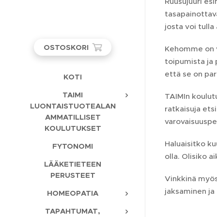
Ruusujuuri esi
tasapainottava
josta voi tull
OSTOSKORI
Kehomme on vii
toipumista ja 
että se on pa
KOTI
TAIMI
TAIMIn koulutu
LUONTAISTUOTEALAN
ratkaisuja et
AMMATILLISET
varovaisuuspe
KOULUTUKSET
Haluaisitko kuu
FYTONOMI
olla. Olisiko 
LÄÄKETIETEEN
PERUSTEET
Vinkkinä myös
jaksaminen ja
HOMEOPATIA
TAPAHTUMAT,