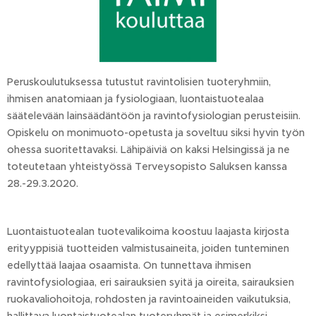
Peruskoulutuksessa tutustut ravintolisien tuoteryhmiin,
ihmisen anatomiaan ja fysiologiaan, luontaistuotealaa
säätelevään lainsäädäntöön ja ravintofysiologian perusteisiin.
Opiskelu on monimuoto-opetusta ja soveltuu siksi hyvin työn
ohessa suoritettavaksi. Lähipäiviä on kaksi Helsingissä ja ne
toteutetaan yhteistyössä Terveysopisto Saluksen kanssa
28.-29.3.2020.
Luontaistuotealan tuotevalikoima koostuu laajasta kirjosta
erityyppisiä tuotteiden valmistusaineita, joiden tunteminen
edellyttää laajaa osaamista. On tunnettava ihmisen
ravintofysiologiaa, eri sairauksien syitä ja oireita, sairauksien
ruokavaliohoitoja, rohdosten ja ravintoaineiden vaikutuksia,