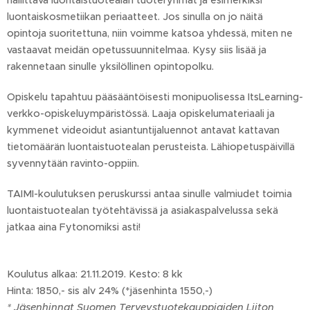
hallittava luontaistuotealan tuoteryhmät ja esimerkiksi
luontaiskosmetiikan periaatteet. Jos sinulla on jo näitä
opintoja suoritettuna, niin voimme katsoa yhdessä, miten ne
vastaavat meidän opetussuunnitelmaa. Kysy siis lisää ja
rakennetaan sinulle yksilöllinen opintopolku.
Opiskelu tapahtuu pääsääntöisesti monipuolisessa ItsLearning-
verkko-opiskeluympäristössä. Laaja opiskelumateriaali ja
kymmenet videoidut asiantuntijaluennot antavat kattavan
tietomäärän luontaistuotealan perusteista. Lähiopetuspäivillä
syvennytään ravinto-oppiin.
TAIMI-koulutuksen peruskurssi antaa sinulle valmiudet toimia
luontaistuotealan työtehtävissä ja asiakaspalvelussa sekä
jatkaa aina Fytonomiksi asti!
Koulutus alkaa: 21.11.2019. Kesto: 8 kk
Hinta: 1850,- sis alv 24% (*jäsenhinta 1550,-)
* Jäsenhinnat Suomen Terveystuotekauppiaiden Liiton