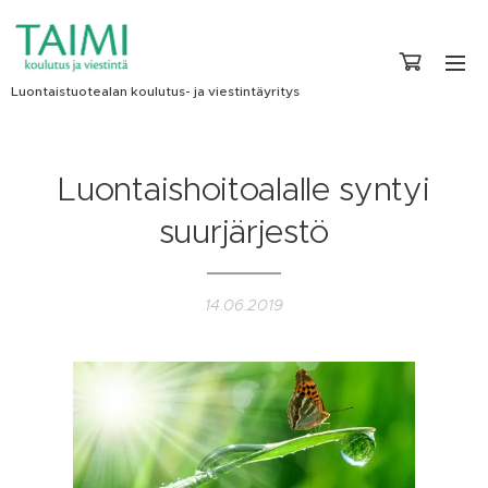
Luontaistuotealan koulutus- ja viestintäyritys
Luontaishoitoalalle syntyi
suurjärjestö
14.06.2019