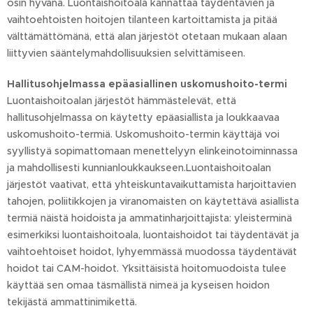
osin hyvänä. Luontaishoitoala kannattaa täydentävien ja
vaihtoehtoisten hoitojen tilanteen kartoittamista ja pitää
välttämättömänä, että alan järjestöt otetaan mukaan alaan
liittyvien sääntelymahdollisuuksien selvittämiseen.
Hallitusohjelmassa epäasiallinen uskomushoito-termi
Luontaishoitoalan järjestöt hämmästelevät, että
hallitusohjelmassa on käytetty epäasiallista ja loukkaavaa
uskomushoito-termiä. Uskomushoito-termin käyttäjä voi
syyllistyä sopimattomaan menettelyyn elinkeinotoiminnassa
ja mahdollisesti kunnianloukkaukseen.Luontaishoitoalan
järjestöt vaativat, että yhteiskuntavaikuttamista harjoittavien
tahojen, poliitikkojen ja viranomaisten on käytettävä asiallista
termiä näistä hoidoista ja ammatinharjoittajista: yleisterminä
esimerkiksi luontaishoitoala, luontaishoidot tai täydentävät ja
vaihtoehtoiset hoidot, lyhyemmässä muodossa täydentävät
hoidot tai CAM-hoidot. Yksittäisistä hoitomuodoista tulee
käyttää sen omaa täsmällistä nimeä ja kyseisen hoidon
tekijästä ammattinimikettä.