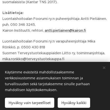
suomalaisista (Kantar TNS 2017).
Lisätietoja:
Luontaishoitoalan Foorumi ry:n puheenjohtaja Antti Pietiäinen,
puh. 050 346 3245,
Kairon Instituutti, rehtori,
antti.pietiainen@kairon.fi
Luontaishoitoalan Foorumi ry:n varapuheenjohtaja Mika
Rönkkö, p. 0500 430 818
Suomen Terveystuotekauppiaiden Liitto ry, toiminnanjohtaja,
mika.ronkko@terveystuotekauppa.fi
Käytämme evästeitä mahdollistaaksemme
Share
verkkosivustomme asianmukaisen toiminnan ja
turvallisuuden sekä tarjotaksemme sinulle parhaan
mahdollisen käyttökokemuksen.
Hyväksy vain tarpeelliset
Hyväksy kaikki
Opiskelu kannattaa aina!
Evästeet