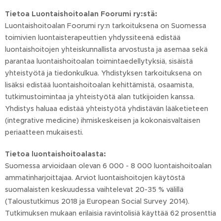
Tietoa Luontaishoitoalan Foorumi ry:stä:
Luontaishoitoalan Foorumi ry:n tarkoituksena on Suomessa
toimivien luontaisterapeuttien yhdyssiteenä edistää
luontaishoitojen yhteiskunnallista arvostusta ja asemaa sekä
parantaa luontaishoitoalan toimintaedellytyksiä, sisäistä
yhteistyötä ja tiedonkulkua. Yhdistyksen tarkoituksena on
lisäksi edistää luontaishoitoalan kehittämistä, osaamista,
tutkimustoimintaa ja yhteistyötä alan tutkijoiden kanssa.
Yhdistys haluaa edistää yhteistyötä yhdistävän lääketieteen
(integrative medicine) ihmiskeskeisen ja kokonaisvaltaisen
periaatteen mukaisesti.
Tietoa luontaishoitoalasta:
Suomessa arvioidaan olevan 6 000 - 8 000 luontaishoitoalan
ammatinharjoittajaa. Arviot luontaishoitojen käytöstä
suomalaisten keskuudessa vaihtelevat 20-35 % välillä
(Taloustutkimus 2018 ja European Social Survey 2014).
Tutkimuksen mukaan erilaisia ravintolisiä käyttää 62 prosenttia