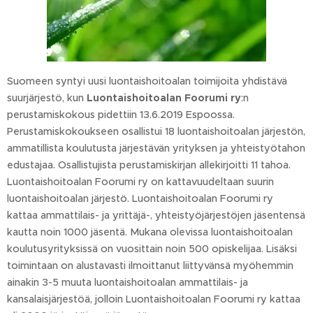
Suomeen syntyi uusi luontaishoitoalan toimijoita yhdistävä
suurjärjestö, kun
Luontaishoitoalan Foorumi ry
:n
perustamiskokous pidettiin 13.6.2019 Espoossa.
Perustamiskokoukseen osallistui 18 luontaishoitoalan järjestön,
ammatillista koulutusta järjestävän yrityksen ja yhteistyötahon
edustajaa. Osallistujista perustamiskirjan allekirjoitti 11 tahoa.
Luontaishoitoalan Foorumi ry on kattavuudeltaan suurin
luontaishoitoalan järjestö. Luontaishoitoalan Foorumi ry
kattaa ammattilais- ja yrittäjä-, yhteistyöjärjestöjen jäsentensä
kautta noin 1000 jäsentä. Mukana olevissa luontaishoitoalan
koulutusyrityksissä on vuosittain noin 500 opiskelijaa. Lisäksi
toimintaan on alustavasti ilmoittanut liittyvänsä myöhemmin
ainakin 3-5 muuta luontaishoitoalan ammattilais- ja
kansalaisjärjestöä, jolloin Luontaishoitoalan Foorumi ry kattaa