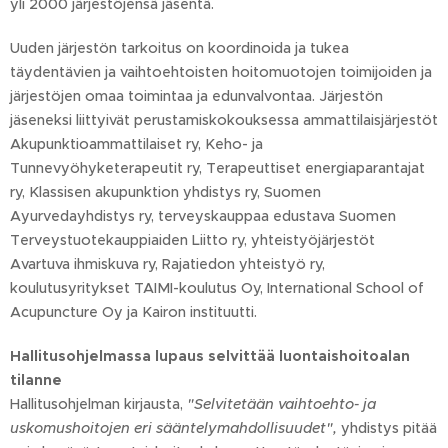
yli 2000 järjestöjensä jäsentä.
Uuden järjestön tarkoitus on koordinoida ja tukea
täydentävien ja vaihtoehtoisten hoitomuotojen toimijoiden ja
järjestöjen omaa toimintaa ja edunvalvontaa. Järjestön
jäseneksi liittyivät perustamiskokouksessa ammattilaisjärjestöt
Akupunktioammattilaiset ry, Keho- ja
Tunnevyöhyketerapeutit ry, Terapeuttiset energiaparantajat
ry, Klassisen akupunktion yhdistys ry, Suomen
Ayurvedayhdistys ry, terveyskauppaa edustava Suomen
Terveystuotekauppiaiden Liitto ry, yhteistyöjärjestöt
Avartuva ihmiskuva ry, Rajatiedon yhteistyö ry,
koulutusyritykset TAIMI-koulutus Oy, International School of
Acupuncture Oy ja Kairon instituutti.
Hallitusohjelmassa lupaus selvittää luontaishoitoalan
tilanne
Hallitusohjelman kirjausta,
"Selvitetään vaihtoehto- ja
uskomushoitojen eri sääntelymahdollisuudet",
yhdistys pitää