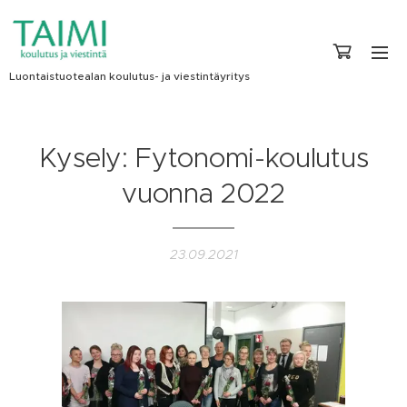
Luontaistuotealan koulutus- ja viestintäyritys
Kysely: Fytonomi-koulutus
vuonna 2022
23.09.2021