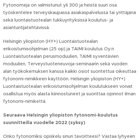
Fytonomeja on valmistunut yli 300 ja heistä suuri osa
työskentelee terveyskaupassa asiakaspalvelussa tai yrittäjänä
sekä luontaistuotealan tukkuyrityksissä koulutus- ja
asiantuntijatehtävissä.
Helsingin yliopiston (HY+) Luontaistuotealan
erikoistumisohjelman (25 op) ja TAIMI koulutus Oy:n
Luontaistuotealan perusmoduulien, TAIMI syventävien
moduulien, Terveystuoteneuvoja-seminaarin sekä vuoden
alan työkokemuksen kanssa kaikki osiot suoritettua oikeuttaa
fytonomi-nimikkeen käyttöön. Helsingin yliopiston (HY+)
Luontaistuotealan erikoistumisohjelman koulutukseen voivat
osallistua myös alasta kiinnostuneet ja suorittaa opinnot ilman
fytonomi-nimikettä.
Seuraava Helsingin yliopiston fytonomi-koulutus
suunnitteilla vuodelle 2022 (syksy)
Onko fytonomiksi opiskelu sinun tavoitteesi? Vastaa lyhyeen