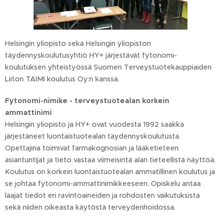
Helsingin yliopisto sekä Helsingin yliopiston
täydennyskoulutusyhtiö HY+ järjestävät fytonomi-
koulutuksen yhteistyössä Suomen Terveystuotekauppiaiden
Liiton TAIMI koulutus Oy:n kanssa.
Fytonomi-nimike - terveystuotealan korkein
ammattinimi
Helsingin yliopisto ja HY+ ovat vuodesta 1992 saakka
järjestäneet luontaistuotealan täydennyskoulutusta.
Opettajina toimivat farmakognosian ja lääketieteen
asiantuntijat ja tieto vastaa viimeisintä alan tieteellistä näyttöä.
Koulutus on korkein luontaistuotealan ammatillinen koulutus ja
se johtaa fytonomi-ammattinimikkeeseen. Opiskelu antaa
laajat tiedot eri ravintoaineiden ja rohdosten vaikutuksista
sekä niiden oikeasta käytöstä terveydenhoidossa.