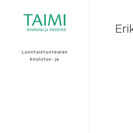
Eri
Luontaistuotealan
koulutus- ja
viestintäyritys