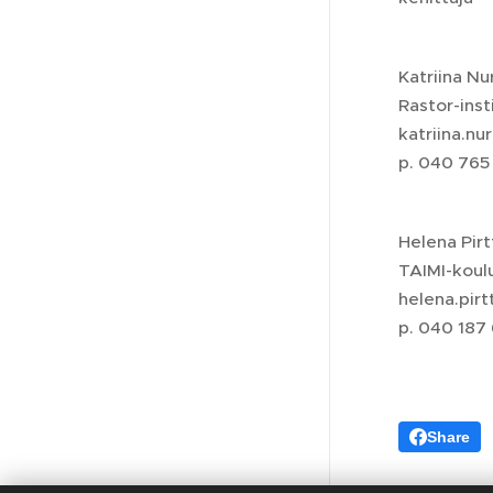
Katriina N
Rastor-inst
katriina.nu
p. 040 765
Helena Pirt
TAIMI-koul
helena.pirt
p. 040 187
Share