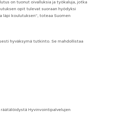
us on tuonut oivalluksia ja työkaluja, jotka
lutuksen opit tulevat suoraan hyödyksi
ka läpi koulutuksen", toteaa Suomen
sesti hyväksymä tutkinto. Se mahdollistaa
e räätälöidystä Hyvinvointipalvelujen