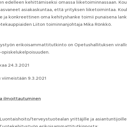
n edelleen kehittämiseksi omassa liiketoiminnassaan. Koulut
asvaneet asiakaskuntaa, että yrityksen liiketoimintaa. Kou
lle ja konkreettinen oma kehityshanke toimii punaisena lan
tekauppiaiden Liiton toiminnanjohtaja Mika Rönkkö.
ystyön erikoisammattitutkinto on Opetushallituksen viralli
-opiskelukelpoisuuden.
lkaa 24.3.2021
 viimeistään 9.3.2021
ja ilmoittautuminen
 Luontaishoito/terveystuotealan yrittäjille ja asiantuntijoill
- Tuotekehitystyön erikoisammattitutkinnosta: