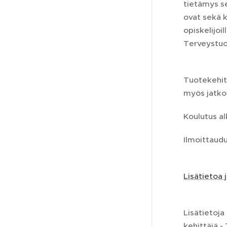
tietämys se
ovat sekä k
opiskelijoi
Terveystuo
Tuotekehit
myös jatko
Koulutus a
Ilmoittaudu
Lisätietoa 
Lisätietoja
kehittäjä 