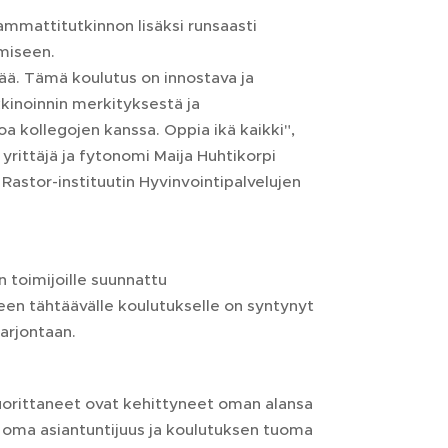
ammattitutkinnon lisäksi runsaasti
ämiseen.
sää. Tämä koulutus on innostava ja
kinoinnin merkityksestä ja
a kollegojen kanssa. Oppia ikä kaikki",
rittäjä ja fytonomi Maija Huhtikorpi
 Rastor-instituutin Hyvinvointipalvelujen
 toimijoille suunnattu
een tähtäävälle koulutukselle on syntynyt
arjontaan.
uorittaneet ovat kehittyneet oman alansa
on oma asiantuntijuus ja koulutuksen tuoma