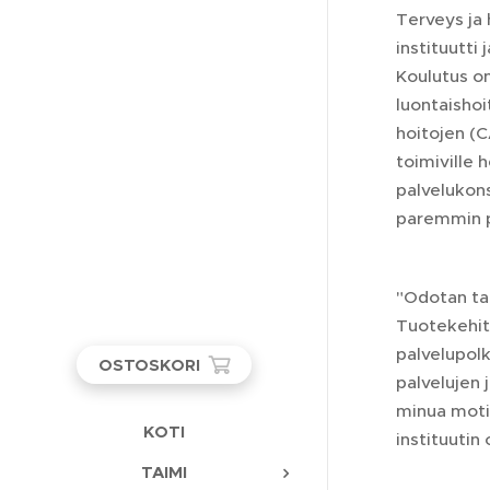
Terveys ja 
instituutti
Koulutus on
luontaisho
hoitojen (C
toimiville 
palvelukons
paremmin pa
"Odotan ta
Tuotekehity
palvelupolk
OSTOSKORI
palvelujen 
minua motiv
KOTI
instituutin
TAIMI