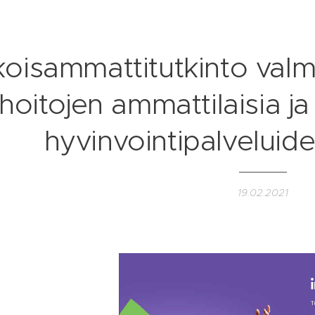
koisammattitutkinto val
hoitojen ammattilaisia 
hyvinvointipalveluide
19.02.2021