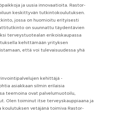
öpaikkoja ja uusia innovaatioita. Rastor-
oiluun keskittyvän tutkintokoulutuksen.
into, jossa on huomioitu erityisesti
attitutkinto on suunnattu täydentävien
kiksi terveystuotealan erikoiskaupassa
stuksella kehittämään yrityksen
istamaan, että voi tulevaisuudessa yhä
vointipalvelujen kehittäjä -
tia asiakkaan silmin erilaisia
essa teemoina ovat palvelumuotoilu,
lut. Olen toiminut itse terveyskauppiaana ja
aa koulutuksen vetäjänä toimiva Rastor-