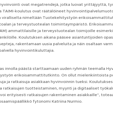
hyvinvointi ovat megatrendejä, jotka luovat yrittäjyyttä, ty
 ja TAIMI-koulutus ovat räätälöineet hyvinvointipalvelumuot
 viralliselta nimeltään Tuotekehitystyön erikoisammattitutk
itoalan ja terveystuotealan toimintaympäristö. Erikoisamm
AM) ammattilaisille ja terveystuotealan toimijoille esimer
henkilöille. Koulutuksen aikana pääsee asiantuntijoiden opa
epteja, rakentamaan uusia palveluita ja näin osaltaan varm
lvella hyvinvointikuluttajia.
as innolla päästä starttaamaan uuden ryhmän teemalla Hyvin
styön erikoisammattitutkinto. On ollut mielenkiintoista poh
uja ja ratkaisuja asiakkaan hyvinvoinnin tueksi. Koulutuks
ja ratkaisujen tuotteistaminen, myynti ja digitaaliset työka
oi erityisesti ratkaisujen rakentaminen asiakkaille", tote
 osaamispäällikkö fytonomi Katriina Nurmio.