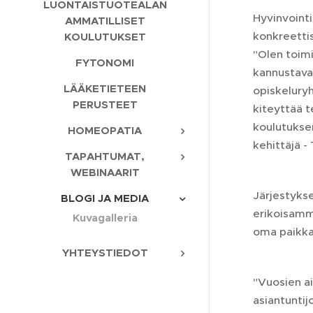
LUONTAISTUOTEALAN
Hyvinvointi
AMMATILLISET
konkreettis
KOULUTUKSET
"Olen toimi
FYTONOMI
kannustava
LÄÄKETIETEEN
opiskeluryh
PERUSTEET
kiteyttää t
koulutuksen
HOMEOPATIA
kehittäjä 
TAPAHTUMAT,
WEBINAARIT
Järjestykse
BLOGI JA MEDIA
erikoisamma
Kuvagalleria
oma paikkan
YHTEYSTIEDOT
"Vuosien a
asiantuntij