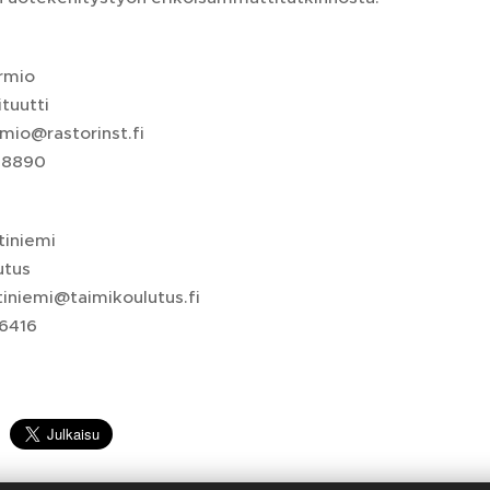
urmio
ituutti
rmio@rastorinst.fi
 8890
tiniemi
utus
tiniemi@taimikoulutus.fi
 6416