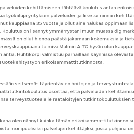
palveluiden kehittämiseen tähtäävä koulutus antaa erikois
ia työkaluja yrityksen palveluiden ja liiketoiminnan kehitt
nut kauppiaana 35 vuotta ja ollut aina halukas oppimaan li
. Koulutus on lisännyt ymmärrystäni muun muassa digimark
mässä on ollut hienoa päästä jakamaan kokemuksia ja tieto
erveyskauppiaana toimiva Malmin AITO hyvän olon kauppa- y
 antia. Huhtikorpi valmistuu parhaillaan käynnissä olevasta
- Tuotekehitystyön erikoisammattitutkinnosta.
ssään seitsemäs täydentävien hoitojen ja terveystuotealan
ttitutkintokoulutus osoittaa, että palveluiden kehittämis
sa terveystuotealalle räätälöityjen tutkintokoulutuksien t
ikana olen nähnyt kuinka tämän erikoisammattitutkinnon s
oista monipuolisiksi palvelujen kehittäjiksi, jossa pohjana 